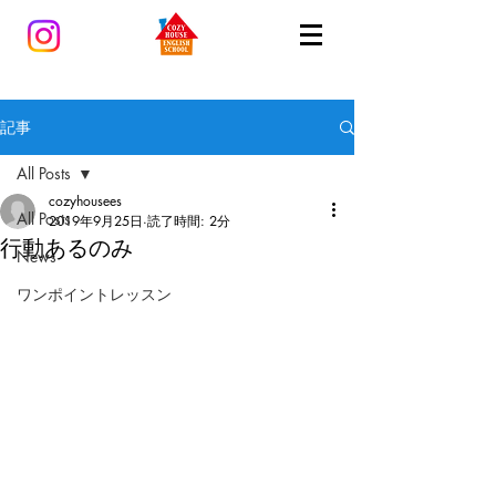
記事
All Posts
cozyhousees
All Posts
2019年9月25日
読了時間: 2分
行動あるのみ
News
ワンポイントレッスン