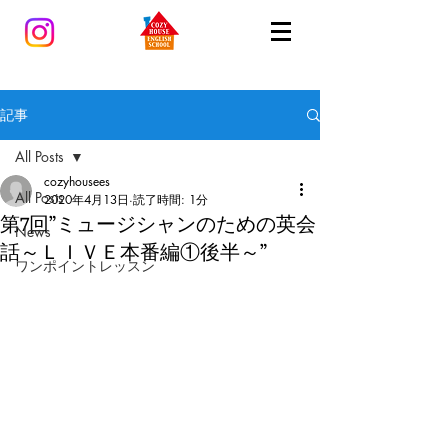
記事
All Posts
cozyhousees
All Posts
2020年4月13日
読了時間: 1分
第7回”ミュージシャンのための英会
News
話～ＬＩＶＥ本番編①後半～”
ワンポイントレッスン