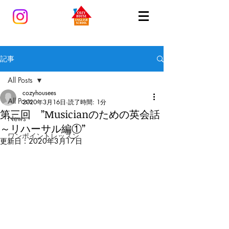
記事
All Posts
cozyhousees
All Posts
2020年3月16日
読了時間: 1分
第三回 ”Musicianのための英会話
News
～リハーサル編①”
ワンポイントレッスン
更新日：
2020年3月17日